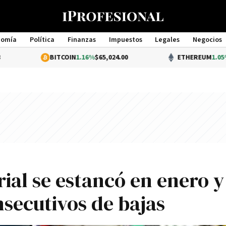
nomía
Política
Finanzas
Impuestos
Legales
Negocios
Management
BITCOIN
1.16%
$65,024.00
ETHEREUM
1.05%
$1,919.76
ial se estancó en enero y
secutivos de bajas