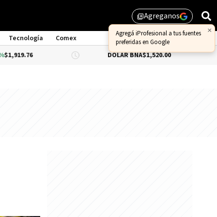
Agreganos
library_add
Tecnología
Comex
DÓLAR BNA
$1,520.00
DÓLAR BLUE