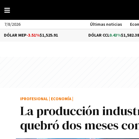
7/8/2026
Últimas noticias
Eco
P
-3.51%
$1,525.91
DÓLAR CCL
0.43%
$1,582.38
IPROFESIONAL
|
ECONOMÍA
|
La producción industr
quebró dos meses con