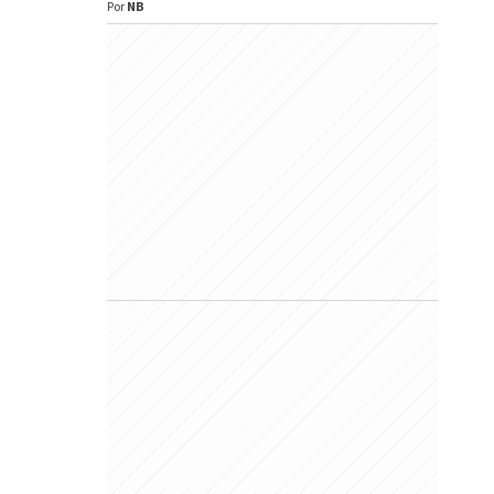
Por
NB