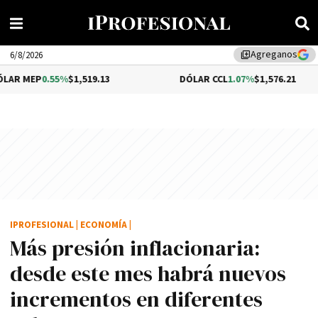
Agreganos
library_add
6/8/2026
.55%
$1,519.13
DÓLAR CCL
1.07%
$1,576.21
IPROFESIONAL
|
ECONOMÍA
|
Más presión inflacionaria:
desde este mes habrá nuevos
incrementos en diferentes