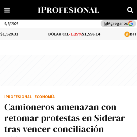
Agreganos
library_add
9/8/2026
DÓLAR CCL
-1.25%
$1,556.14
BITCOIN
0.31%
IPROFESIONAL
|
ECONOMÍA
|
Camioneros amenazan con
retomar protestas en Siderar
tras vencer conciliación