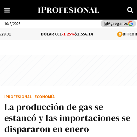
Agreganos
library_add
10/8/2026
DÓLAR CCL
-1.25%
$1,556.14
BITCOIN
-0.07%
$65,0
IPROFESIONAL
|
ECONOMÍA
|
La producción de gas se
estancó y las importaciones se
dispararon en enero