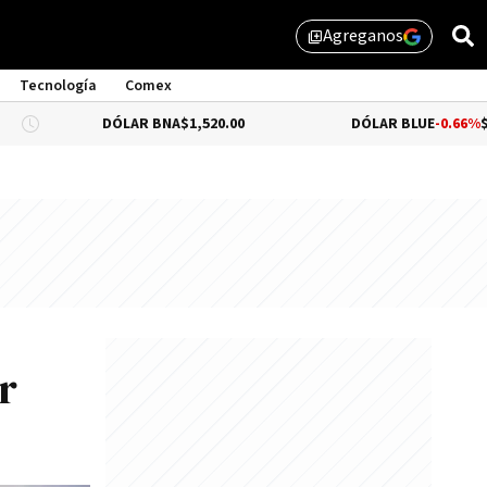
Agreganos
library_add
Tecnología
Comex
DÓLAR BNA
$1,520.00
DÓLAR BLUE
-0.66%
$1,530.00
r