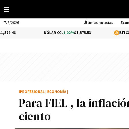
7/8/2026
Últimas noticias
Eco
DÓLAR CCL
1.02%
$1,575.53
BITCOIN
0.06%
$
IPROFESIONAL
|
ECONOMÍA
|
Para FIEL , la inflaci
ciento