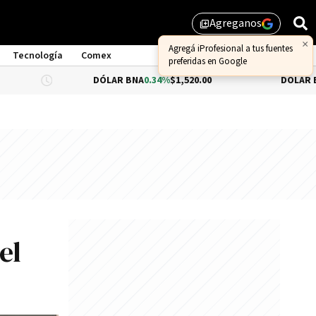
Agreganos
library_add
×
Agregá iProfesional a tus fuentes
Tecnología
Comex
preferidas en Google
DÓLAR BNA
0.34%
$1,520.00
DÓLAR BLUE
$1,540
el