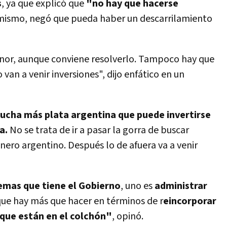
s
, ya que explicó que
"no hay que hacerse
imismo, negó que pueda haber un descarrilamiento
enor, aunque conviene resolverlo. Tampoco hay que
o van a venir inversiones", dijo enfático en un
ucha más plata argentina que puede invertirse
a.
No se trata de ir a pasar la gorra de buscar
dinero argentino. Después lo de afuera va a venir
emas que tiene el Gobierno
, uno es
administrar
que hay más que hacer en términos de r
eincorporar
 que están en el colchón"
, opinó.