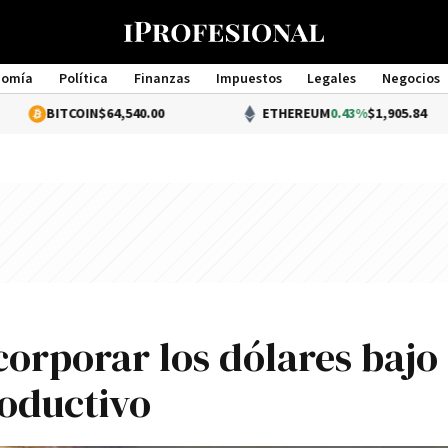
nomía
Política
Finanzas
Impuestos
Legales
Negocios
Management
COIN
$64,540.00
ETHEREUM
0.43%
$1,905.84
corporar los dólares bajo 
roductivo