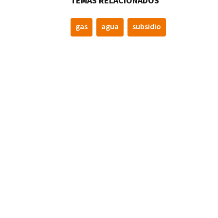
TEMAS RELACIONADOS
gas
agua
subsidio