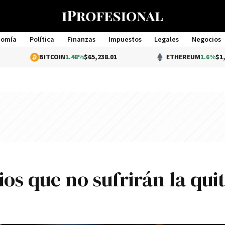
nomía
Política
Finanzas
Impuestos
Legales
Negocios
Management
BITCOIN
1.48%
$65,238.01
ETHEREUM
1.6%
$1,930.54
os que no sufrirán la qui