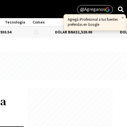
Agreganos
library_add
Tecnología
Comex
DÓLAR BNA
$1,520.00
DÓLAR BLUE
-0.
ta