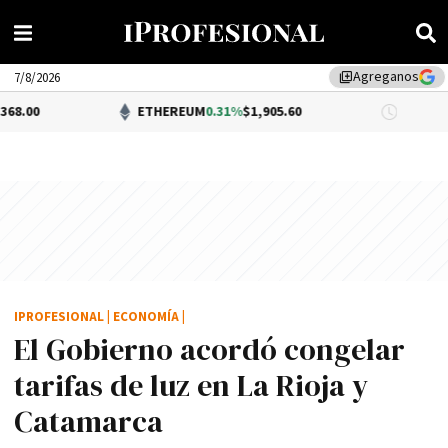
Agreganos
library_add
7/8/2026
ETHEREUM
0.31%
$1,905.60
DÓLAR B
IPROFESIONAL
|
ECONOMÍA
|
El Gobierno acordó congelar
tarifas de luz en La Rioja y
Catamarca