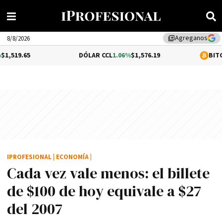
Agreganos
library_add
8/8/2026
DÓLAR CCL
1.06%
$1,576.19
BITCOIN
0.2%
$64,
IPROFESIONAL
|
ECONOMÍA
|
Cada vez vale menos: el billete
de $100 de hoy equivale a $27
del 2007