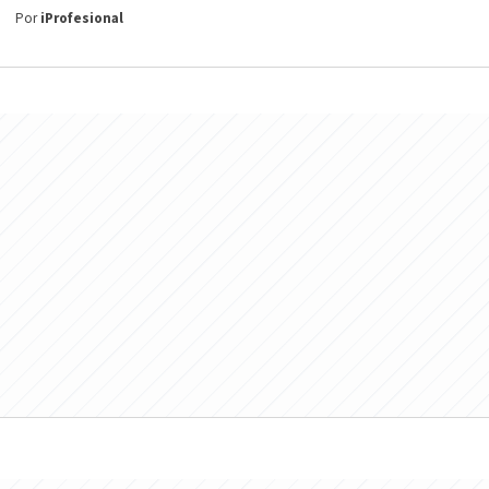
Por
iProfesional