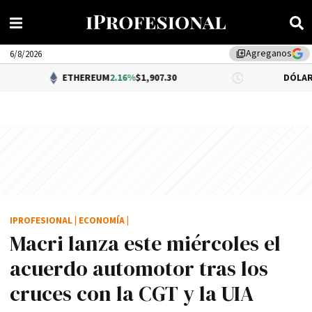
Agreganos
library_add
6/8/2026
ETHEREUM
2.16%
$1,907.30
DÓLAR BNA
0.34%
$
IPROFESIONAL
|
ECONOMÍA
|
Macri lanza este miércoles el
acuerdo automotor tras los
cruces con la CGT y la UIA