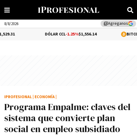
Agreganos
library_add
8/8/2026
DÓLAR CCL
-1.25%
$1,556.14
BITCOIN
-0.07%
$64
IPROFESIONAL
|
ECONOMÍA
|
Programa Empalme: claves del
sistema que convierte plan
social en empleo subsidiado