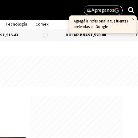
Agreganos
library_add
×
Agregá iProfesional a tus fuentes
Tecnología
Comex
preferidas en Google
DÓLAR BNA
$1,520.00
DÓLAR BLU