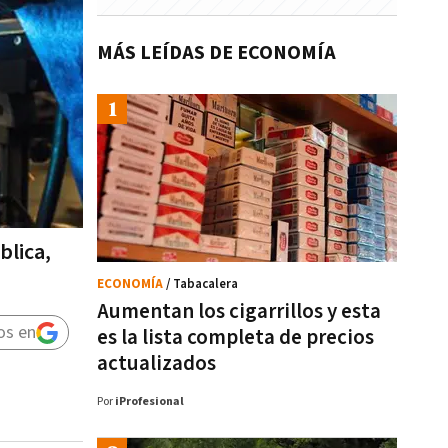
MÁS LEÍDAS DE ECONOMÍA
blica,
ECONOMÍA
/ Tabacalera
Aumentan los cigarrillos y esta
os en
es la lista completa de precios
actualizados
Por
iProfesional