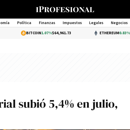
nomía
Política
Finanzas
Impuestos
Legales
Negocios
Management
BITCOIN
1.07%
$64,961.73
ETHEREUM
0.83%
$1,915.43
ial subió 5,4% en julio,