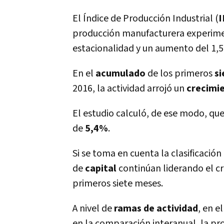
El Índice de Producción Industrial (
I
producción manufacturera experim
estacionalidad y un aumento del 1,
En el
acumulado
de los primeros
s
2016, la actividad arrojó un
crecimi
El estudio calculó, de ese modo, que
de
5,4%
.
Si se toma en cuenta la clasificación 
de
capital
continúan liderando el c
primeros siete meses.
A nivel de
ramas de actividad
, en e
en la comparación interanual, la p