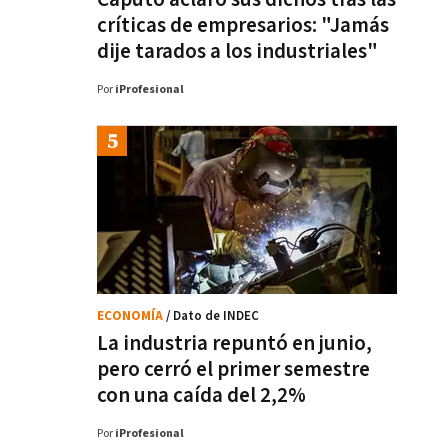
críticas de empresarios: "Jamás
dije tarados a los industriales"
Por
iProfesional
ECONOMÍA
/ Dato de INDEC
La industria repuntó en junio,
pero cerró el primer semestre
con una caída del 2,2%
Por
iProfesional