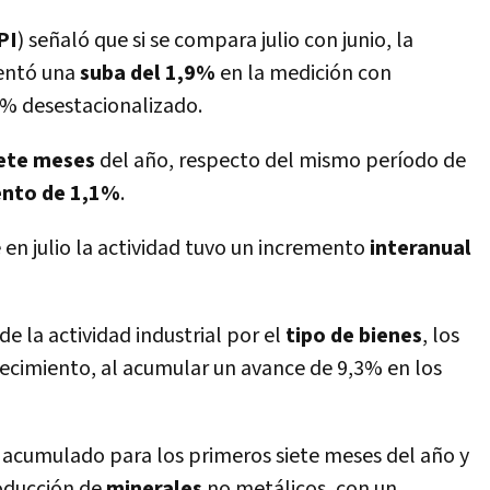
PI
) señaló que si se compara julio con junio, la
entó una
suba del 1,9%
en la medición con
5% desestacionalizado.
iete meses
del año, respecto del mismo período de
ento de 1,1%
.
 en julio la actividad tuvo un incremento
interanual
de la actividad industrial por el
tipo de bienes
, los
recimiento, al acumular un avance de 9,3% en los
l acumulado para los primeros siete meses del año y
roducción de
minerales
no metálicos, con un