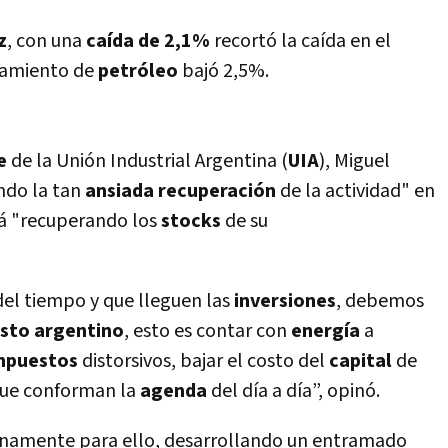
z
, con una
caída de 2,1%
recortó la caída en el
samiento de
petróleo
bajó 2,5%.
e
de la Unión Industrial Argentina (
UIA
), Miguel
ndo la tan
ansiada
recuperación
de la actividad" en
stá "recuperando los
stocks
de su
del tiempo y que lleguen las
inversiones
, debemos
sto
argentino
, esto es contar con
energía
a
mpuestos
distorsivos, bajar el costo del
capital
de
ue conforman la
agenda
del día a día”, opinó.
ianamente para ello, desarrollando un entramado