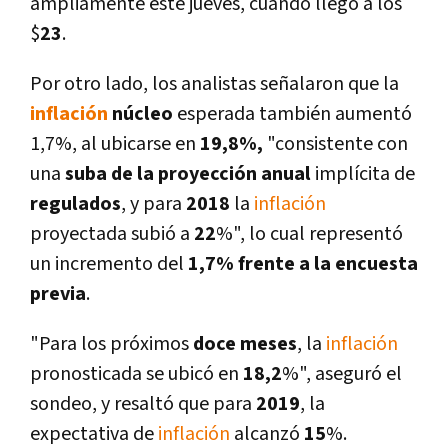
ampliamente este jueves, cuando llegó a los
$
23
.
Por otro lado, los analistas señalaron que la
inflación
núcleo
esperada también aumentó
1,7%, al ubicarse en
19,8%,
"consistente con
una
suba de la proyección anual
implí­cita de
regulados
, y para
2018
la
inflación
proyectada subió a
22
%", lo cual representó
un incremento del
1,7% frente a la encuesta
previa
.
"Para los próximos
doce meses
, la
inflación
pronosticada se ubicó en
18,2
%", aseguró el
sondeo, y resaltó que para
2019
, la
expectativa de
inflación
alcanzó
15
%.