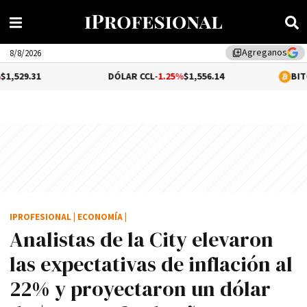
Agreganos
library_add
8/8/2026
DÓLAR CCL
-1.25%
$1,556.14
BITCOIN
0.01%
$6
IPROFESIONAL
|
ECONOMÍA
|
Analistas de la City elevaron
las expectativas de inflación al
22% y proyectaron un dólar