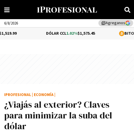
Agreganos
library_add
6/8/2026
DÓLAR CCL
1.02%
$1,575.45
BITCOIN
0.2%
$64,
IPROFESIONAL
|
ECONOMÍA
|
¿Viajás al exterior? Claves
para minimizar la suba del
dólar