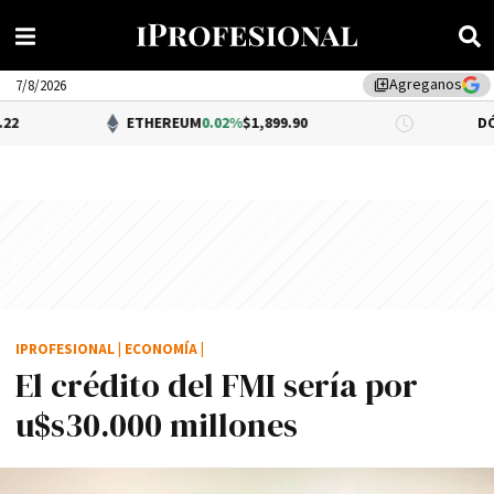
Agreganos
library_add
7/8/2026
ETHEREUM
0.02%
$1,899.90
DÓLAR BNA
$1
IPROFESIONAL
|
ECONOMÍA
|
El crédito del FMI serí­a por
u$s30.000 millones