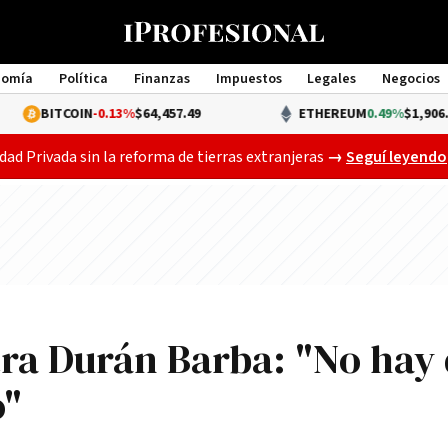
nomía
Política
Finanzas
Impuestos
Legales
Negocios
Management
OIN
-0.13%
$64,457.49
ETHEREUM
0.49%
$1,906.92
Gobierno busca a
dad Privada sin la reforma de tierras extranjeras
→
Seguí leyendo
tra Durán Barba: "No hay
"