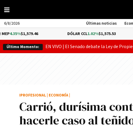
6/8/2026
Últimas noticias
Eco
$1,579.46
DÓLAR CCL
1.02%
$1,575.53
BITC
EN VIVO | El Senado debate la Ley de Propie
Último Momento:
IPROFESIONAL
|
ECONOMÍA
|
Carrió, durí­sima con
hacerle caso al teñido