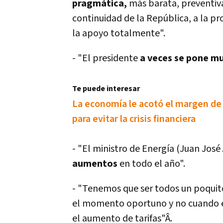
pragmática,
más barata, preventiva
continuidad de la República, a la pr
la apoyo totalmente".
- "El presidente
a veces se pone m
Te puede interesar
La economí­a le acotó el margen de
para evitar la crisis financiera
- "El ministro de Energí­a (Juan Jo
aumentos
en todo el año".
- "Tenemos que ser todos un poqui
el momento oportuno y no cuando es t
el aumento de tarifas"Â.