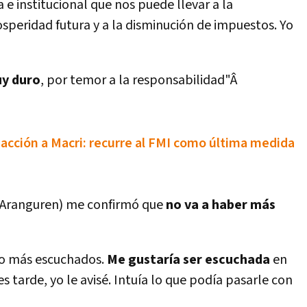
 e institucional que nos puede llevar a la
osperidad futura y a la disminución de impuestos. Yo
uy duro
, por temor a la responsabilidad"Â
 acción a Macri: recurre al FMI como última medida
sé Aranguren) me confirmó que
no va a haber más
to más escuchados.
Me gustarí­a ser escuchada
en
arde, yo le avisé. Intuí­a lo que podí­a pasarle con