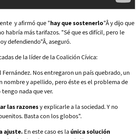
ente y afirmó que "
hay que sostenerlo
"Â y dijo que
habrí­a más tarifazos. "Sé que es difí­cil, pero le
toy defendiendo"Â, aseguró.
das de la lí­der de la Coalición Cí­vica:
al Fernández. Nos entregaron un paí­s quebrado, un
on nombre y apellido, pero éste es el problema de
 tengo nada que ver.
dar las razones
y explicarle a la sociedad. Y no
 buenitos. Basta con los globos".
a ajuste.
En este caso es la
única solución