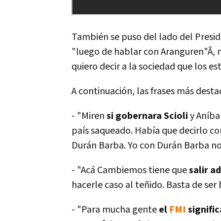
También se puso del lado del Presid
"luego de hablar con Aranguren"Â, no 
quiero decir a la sociedad que los es
A continuación, las frases más destaca
- "Miren
si gobernara Scioli
y Aní­b
paí­s saqueado. Habí­a que decirlo c
Durán Barba. Yo con Durán Barba no
- "Acá Cambiemos tiene que
salir a
hacerle caso al teñido. Basta de ser
- "Para mucha gente
el
FMI
signific