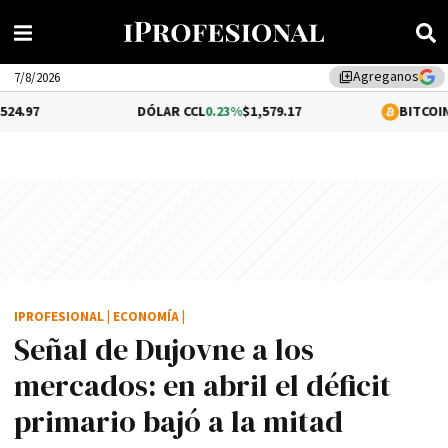
Agreganos
library_add
7/8/2026
DÓLAR CCL
0.23%
$1,579.17
BITCOIN
1.02%
$64,930
IPROFESIONAL
|
ECONOMÍA
|
Señal de Dujovne a los
mercados: en abril el déficit
primario bajó a la mitad