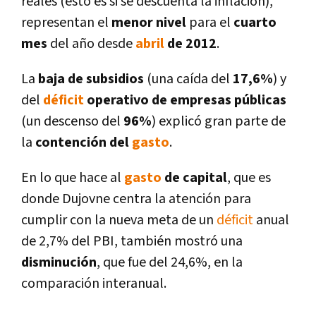
reales (esto es si se descuenta la inflación),
representan el
menor nivel
para el
cuarto
mes
del año desde
abril
de 2012
.
La
baja de subsidios
(una caí­da del
17,6%
) y
del
déficit
operativo de empresas públicas
(un descenso del
96%
) explicó gran parte de
la
contención del
gasto
.
En lo que hace al
gasto
de capital
, que es
donde Dujovne centra la atención para
cumplir con la nueva meta de un
déficit
anual
de 2,7% del PBI, también mostró una
disminución
, que fue del 24,6%, en la
comparación interanual.