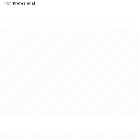
Por
iProfesional