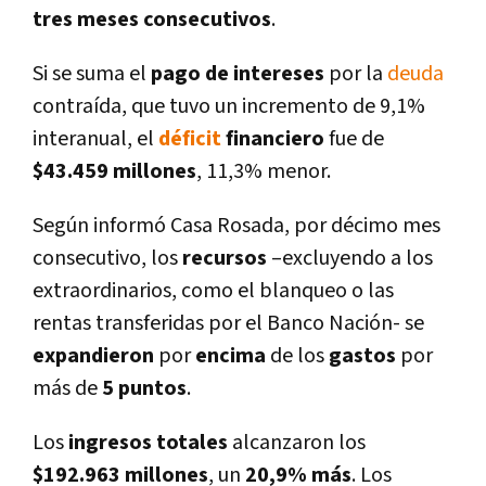
tres meses consecutivos
.
Si se suma el
pago de intereses
por la
deuda
contraí­da, que tuvo un incremento de 9,1%
interanual, el
déficit
financiero
fue de
$43.459 millones
, 11,3% menor.
Según informó Casa Rosada, por décimo mes
consecutivo, los
recursos
–excluyendo a los
extraordinarios, como el blanqueo o las
rentas transferidas por el Banco Nación- se
expandieron
por
encima
de los
gastos
por
más de
5 puntos
.
Los
ingresos totales
alcanzaron los
$192.963 millones
, un
20,9% más
. Los