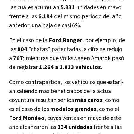
las cuales acumulan
5.831
unidades en mayo
frente a las
6.194
del mismo perí­odo del año
anterior, una baja de casi 6%.
En el caso de la
Ford Ranger
, por ejemplo, de
las
804
"chatas" patentadas la cifra se redujo
a
767
; mientras que Volkswagen Amarok pasó
de registrar
1.264 a 1.013 vehí­culos.
Como contrapartida, los vehí­culos que estarí­
an saliendo más beneficiados de la actual
coyuntura resultan ser los
más caros
, como
es el caso de los
modelos grandes
, como el
Ford Mondeo
, cuyas ventas en mayo de este
año alcanzaron las
134 unidades
frente a las