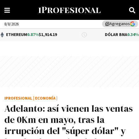
Agreganos
library_add
8/8/2026
M
0.87%
$1,914.19
DÓLAR BNA
0.34%
$1,520.00
IPROFESIONAL
|
ECONOMÍA
|
Adelanto: así­ vienen las ventas
de 0Km en mayo, tras la
irrupción del "súper dólar" y