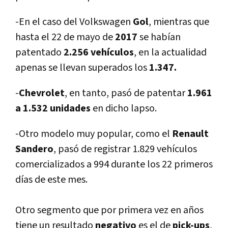
-En el caso del Volkswagen
Gol
, mientras que
hasta el 22 de mayo de
2017
se habí­an
patentado
2.256 vehí­culos
, en la actualidad
apenas se llevan superados los
1.347.
-
Chevrolet
, en tanto, pasó de patentar
1.961
a 1.532 unidades
en dicho lapso.
-Otro modelo muy popular, como el
Renault
Sandero
, pasó de registrar 1.829 vehí­culos
comercializados a 994 durante los 22 primeros
dí­as de este mes.
Otro segmento que por primera vez en años
tiene un resultado
negativo
es el de
pick-ups
,