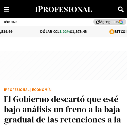
Agreganos
library_add
8/8/2026
DÓLAR CCL
1.02%
$1,575.45
BITCOIN
0.2%
$64,66
IPROFESIONAL
|
ECONOMÍA
|
El Gobierno descartó que esté
bajo análisis un freno a la baja
gradual de las retenciones a la