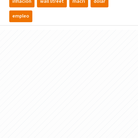
inflación
wall street
macri
dólar
empleo