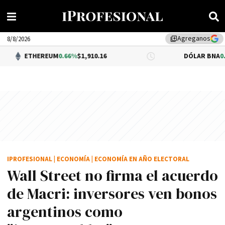
Agreganos
library_add
8/8/2026
EREUM
0.66%
$1,910.16
DÓLAR BNA
0.34%
$1,520.
IPROFESIONAL
|
ECONOMÍA
|
ECONOMÍA EN AÑO ELECTORAL
Wall Street no firma el acuerdo
de Macri: inversores ven bonos
argentinos como