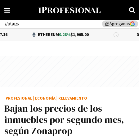
Agreganos
library_add
7/8/2026
ETHEREUM
0.28%
$1,905.00
DÓLAR BNA
$
IPROFESIONAL
|
ECONOMÍA
|
RELEVAMIENTO
Bajan los precios de los
inmuebles por segundo mes,
según Zonaprop