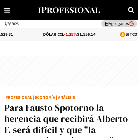
Agreganos
library_add
7/8/2026
DÓLAR CCL
-1.25%
$1,556.14
BITCOIN
1.06%
$64,
IPROFESIONAL
|
ECONOMÍA
|
ANÁLISIS
Para Fausto Spotorno la
herencia que recibirá Alberto
F. será difícil y que "la