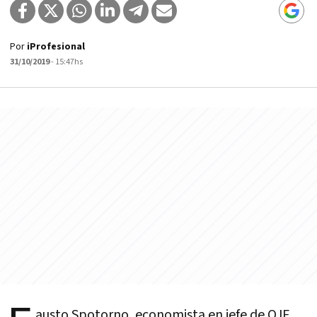
Por
iProfesional
31/10/2019
- 15:47hs
austo Spotorno, economista en jefe de OJF