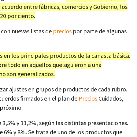
 acuerdo entre fábricas, comercios y Gobierno, los
20 por ciento.
 con nuevas listas de
precios
por parte de algunas
s en los principales productos de la canasta básica.
bre todo en aquellos que siguieron a una
no son generalizados.
zar ajustes en grupos de productos de cada rubro.
acuerdos firmados en el plan de
Precios
Cuidados,
 próximo.
 3,5% y 11,2%, según las distintas presentaciones.
re 6% y 8%. Se trata de uno de los productos que