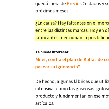
quedó fuera de
Precios
Cuidados y so
próximos meses.
¿La causa? Hay faltantes en el merca
entre las distintas marcas. Hoy en dí
fabricantes mencionan la posibilidad
Te puede interesar
Milei, contra el plan de Kulfas de 
pasear su ignorancia"
De hecho, algunas fábricas que util
intensiva -como las gaseosas, golos
producto y fundamentan en ese movi
artículos.