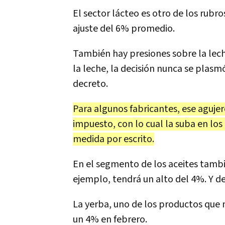
El sector lácteo es otro de los rubr
ajuste del 6% promedio.
También hay presiones sobre la leche
la leche, la decisión nunca se plasmó
decreto.
Para algunos fabricantes, ese agujer
impuesto, con lo cual la suba en los
medida por escrito.
En el segmento de los aceites tambié
ejemplo, tendrá un alto del 4%. Y de
La yerba, uno de los productos que m
un 4% en febrero.