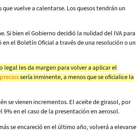
os que vuelve a calentarse. Los quesos tendrán un
. Si bien el Gobierno decidió la nulidad del IVA para
 en el Boletín Oficial a través de una resolución o un
o legal les da margen para volver a aplicar el
precios
sería inminente, a menos que se oficialice la
n se vienen incrementos. El aceite de girasol, por
l 9% en el caso de la presentación en aerosol.
ás se encareció en el último año, volverá a elevarse