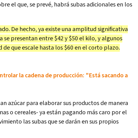
bre el que, se prevé, habrá subas adicionales en los
do. De hecho, ya existe una amplitud significativa
a se presentan entre $42 y $50 el kilo, y algunos
 de que escale hasta los $60 en el corto plazo.
controlar la cadena de producción: "Está sacando a
izan azúcar para elaborar sus productos de manera
inas o cereales- ya están pagando más caro por el
miento las subas que se darán en sus propios