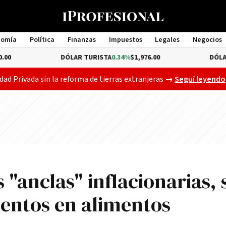
nomía
Política
Finanzas
Impuestos
Legales
Negocios
Management
DÓLAR TURISTA
0.34%
$1,976.00
DÓLAR MEP
$1,5
Gobierno busca a
dad Privada sin la reforma de tierras extranjeras
→
Seguí leyendo
s "anclas" inflacionarias, 
mentos en alimentos