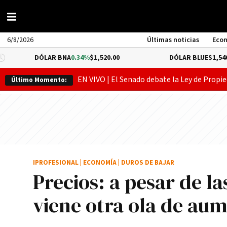
6/8/2026
Últimas noticias
Eco
DÓLAR BNA
0.34%
$1,520.00
DÓLAR BLUE
$1,540.00
EN VIVO | El Senado debate la Ley de Propie
Último Momento:
IPROFESIONAL
|
ECONOMÍA
|
DUROS DE BAJAR
Precios: a pesar de la
viene otra ola de au