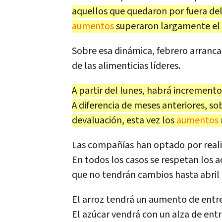
aquellos que quedaron por fuera del
aumentos
superaron largamente el 
Sobre esa dinámica, febrero arranca
de las alimenticias líderes.
A partir del lunes, habrá incremento
A diferencia de meses anteriores, so
devaluación, esta vez los
aumentos
Las compañías han optado por reali
En todos los casos se respetan los 
que no tendrán cambios hasta abril
El arroz tendrá un aumento de entre
El azúcar vendrá con un alza de ent