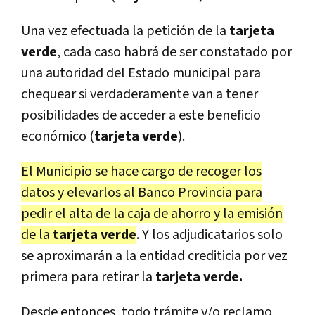
Una vez efectuada la petición de la
tarjeta
verde
, cada caso habrá de ser constatado por
una autoridad del Estado municipal para
chequear si verdaderamente van a tener
posibilidades de acceder a este beneficio
económico (
tarjeta verde
).
El Municipio se hace cargo de recoger los
datos y elevarlos al Banco Provincia para
pedir el alta de la caja de ahorro y la emisión
de la
tarjeta verde
. Y los adjudicatarios solo
se aproximarán a la entidad crediticia por vez
primera para retirar la
tarjeta verde.
Desde entonces, todo trámite y/o reclamo