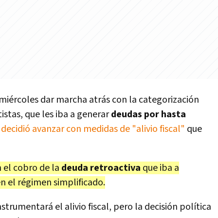
 miércoles dar marcha atrás con la categorización
stas, que les iba a generar
deudas por hasta
decidió avanzar con medidas de "alivio fiscal"
que
 el cobro de la
deuda retroactiva
que iba a
n el régimen simplificado.
strumentará el alivio fiscal, pero la decisión política