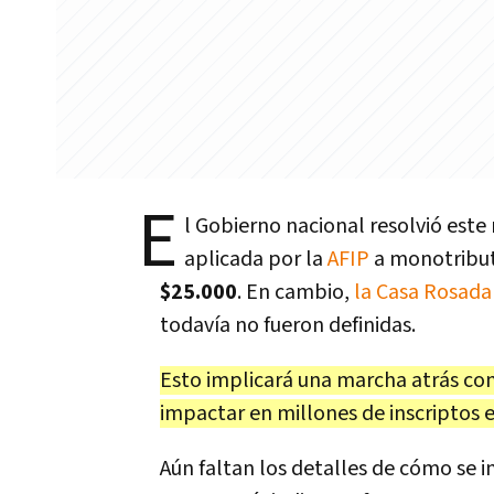
E
l Gobierno nacional resolvió este
aplicada por la
AFIP
a monotributi
$25.000
. En cambio,
la Casa Rosada 
todavía no fueron definidas.
Esto implicará una marcha atrás con
impactar en millones de inscriptos e
Aún faltan los detalles de cómo se in