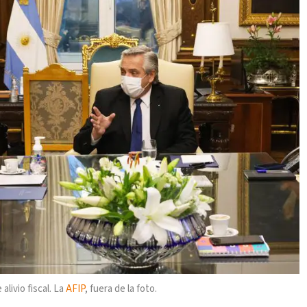
livio fiscal. La
AFIP
, fuera de la foto.