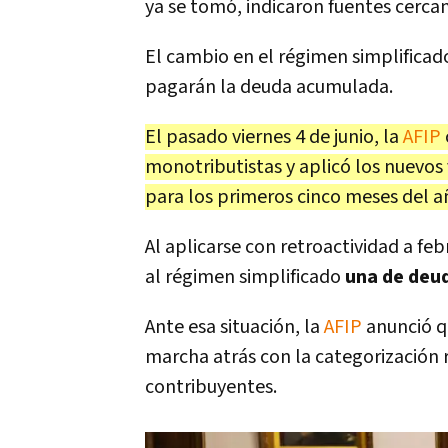
ya se tomó, indicaron fuentes cerca
El cambio en el régimen simplificad
pagarán la deuda acumulada.
El pasado viernes 4 de junio, la
AFIP
monotributistas y aplicó los nuevos
para los primeros cinco meses del a
Al aplicarse con retroactividad a f
al régimen simplificado
una de deud
Ante esa situación, la
AFIP
anunció q
marcha atrás con la categorización re
contribuyentes.