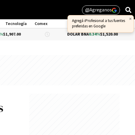
Agreganos
library_add
×
Agregá iProfesional a tus fuentes
Tecnología
Comex
preferidas en Google
00
DÓLAR BNA
0.34%
$1,520.00
DÓ
s