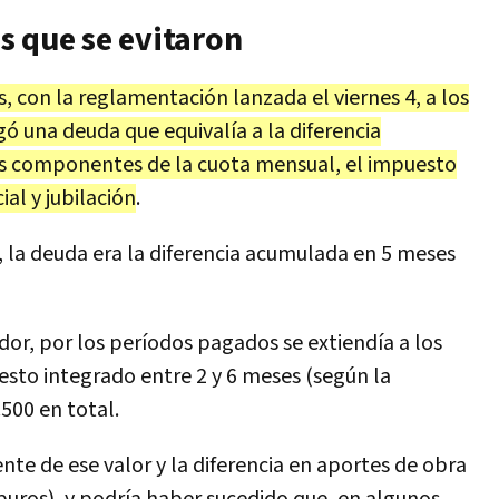
as que se evitaron
, con la reglamentación lanzada el viernes 4, a los
gó una deuda que equivalía a la diferencia
es componentes de la cuota mensual, el impuesto
al y jubilación
.
, la deuda era la diferencia acumulada en 5 meses
dor, por los períodos pagados se extiendía a los
esto integrado entre 2 y 6 meses (según la
500 en total.
te de ese valor y la diferencia en aportes de obra