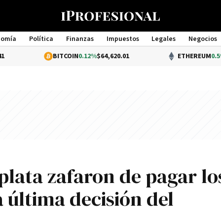
nomía
Política
Finanzas
Impuestos
Legales
Negocios
Management
BITCOIN
0.12%
$64,620.01
ETHEREUM
0.5%
$1,907.
plata zafaron de pagar lo
a última decisión del