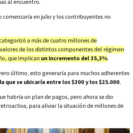
nas al encuentro.
o comenzaría en julio y los contribuyentes no
categorizó a más de cuatro millones de
 valores de los distintos componentes del régimen
ño, que implican
un incremento del 35,3%
.
ebrero último, esto generaría para muchos adherentes
a que se ubicaría entre los $300 y los $25.000
.
ue habría un plan de pagos, pero ahora se dio
troactiva, para aliviar la situación de millones de