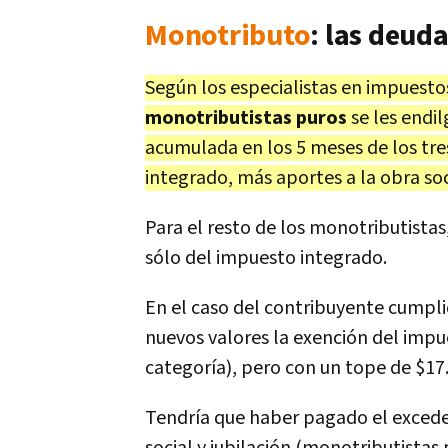
Monotributo
: las deud
Según los especialistas en impuestos
monotributistas puros
se les endil
acumulada en los 5 meses de los tr
integrado, más aportes a la obra soci
Para el resto de los monotributistas
sólo del impuesto integrado.
En el caso del contribuyente cumpli
nuevos valores la exención del impu
categoría), pero con un tope de $17.
Tendría que haber pagado el exceden