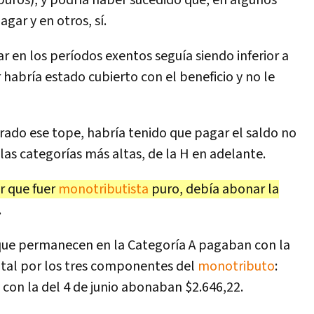
 puros), y podría haber sucedido que, en algunos
gar y en otros, sí.
r en los períodos exentos seguía siendo inferior a
habría estado cubierto con el beneficio y no le
ado ese tope, habría tenido que pagar el saldo no
las categorías más altas, de la H en adelante.
r que fuer
monotributista
puro, debía abonar la
.
que permanecen en la Categoría A pagaban con la
otal por los tres componentes del
monotributo
:
y con la del 4 de junio abonaban $2.646,22.