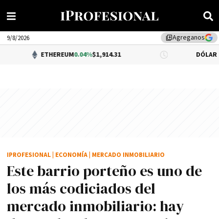
Agreganos
library_add
9/8/2026
ETHEREUM
0.04%
$1,914.31
DÓLAR BNA
$1,520.0
IPROFESIONAL
|
ECONOMÍA
|
MERCADO INMOBILIARIO
Este barrio porteño es uno de
los más codiciados del
mercado inmobiliario: hay