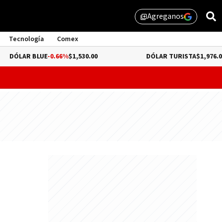
Agreganos
library_add
Tecnología
Comex
BLUE
-0.66%
$1,530.00
DÓLAR TURISTA
$1,976.00
probar lo que queda de "propiedad privada" y evitar un dur