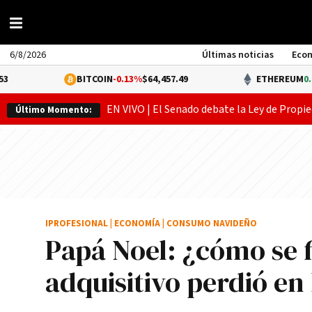
6/8/2026
Últimas noticias
Eco
BITCOIN
-0.13%
$64,457.49
ETHEREUM
0.49%
$1,906
EN VIVO | El Senado debate la Ley de Propie
Último Momento:
IPROFESIONAL
|
ECONOMÍA
|
CONSUMO NAVIDEÑO
Papá Noel: ¿cómo se 
adquisitivo perdió en