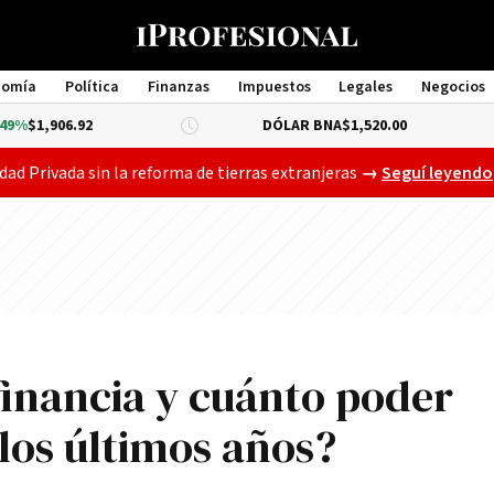
nomía
Política
Finanzas
Impuestos
Legales
Negocios
Management
.92
DÓLAR BNA
$1,520.00
DÓLAR 
Gobierno busca a
dad Privada sin la reforma de tierras extranjeras
→
Seguí leyendo
financia y cuánto poder
 los últimos años?