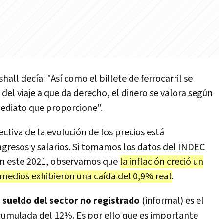
hall decía: "Así como el billete de ferrocarril se
del viaje a que da derecho, el dinero se valora según
mediato que proporcione".
tiva de la evolución de los precios está
ngresos y salarios. Si tomamos los datos del INDEC
 en este 2021, observamos que
la inflación creció un
omedios exhibieron una caída del 0,9% real
.
l
sueldo del sector no registrado
(informal) es el
cumulada del 12%. Es por ello que es importante