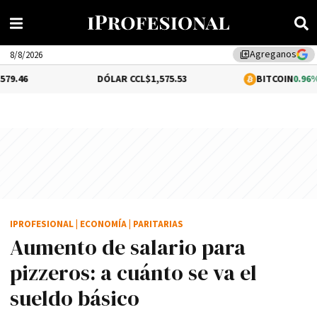
Agreganos
library_add
8/8/2026
DÓLAR CCL
$1,575.53
BITCOIN
0.96%
$64,893.15
IPROFESIONAL
|
ECONOMÍA
|
PARITARIAS
Aumento de salario para
pizzeros: a cuánto se va el
sueldo básico