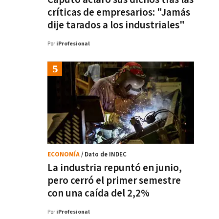
críticas de empresarios: "Jamás
dije tarados a los industriales"
Por
iProfesional
ECONOMÍA
/ Dato de INDEC
La industria repuntó en junio,
pero cerró el primer semestre
con una caída del 2,2%
Por
iProfesional