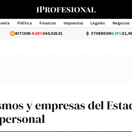
nomía
Política
Finanzas
Impuestos
Legales
Negocios
Management
COIN
-0.02%
$64,528.01
ETHEREUM
0.33%
$1,903.87
ismos y empresas del Esta
personal