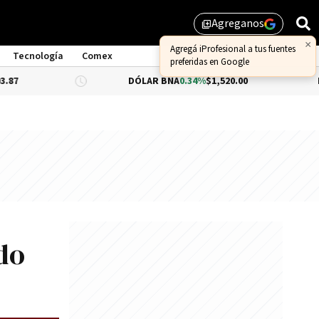
Agreganos
library_add
Tecnología
Comex
DÓLAR BNA
0.34%
$1,520.00
DÓLAR BLUE
do