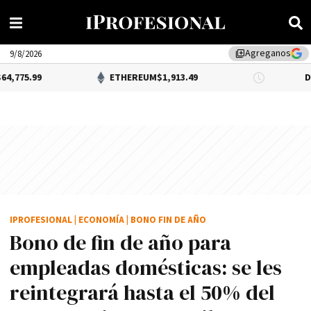
Agreganos
library_add
9/8/2026
ETHEREUM
$1,913.49
DÓLAR BNA
$1
IPROFESIONAL
|
ECONOMÍA
|
BONO FIN DE AÑO
Bono de fin de año para
empleadas domésticas: se les
reintegrará hasta el 50% del