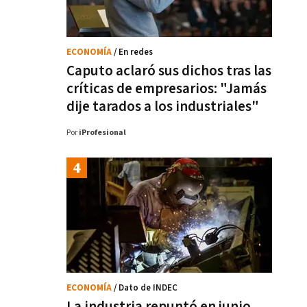
ECONOMÍA
/ En redes
Caputo aclaró sus dichos tras las
críticas de empresarios: "Jamás
dije tarados a los industriales"
Por
iProfesional
ECONOMÍA
/ Dato de INDEC
La industria repuntó en junio,