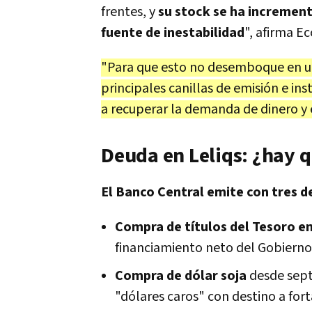
frentes, y
su stock se ha incremen
fuente de inestabilidad
", afirma E
"Para que esto no desemboque en un 
principales canillas de emisión e in
a recuperar la demanda de dinero y e
Deuda en Leliqs: ¿hay 
El Banco Central emite con tres d
Compra de títulos del Tesoro e
financiamiento neto del Gobierno
Compra de dólar soja
desde sept
"dólares caros" con destino a fort