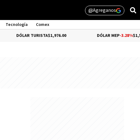
Agreganos
library_add
Tecnología
Comex
ÓLAR TURISTA
$1,976.00
DÓLAR MEP
-3.28%
$1,529.31