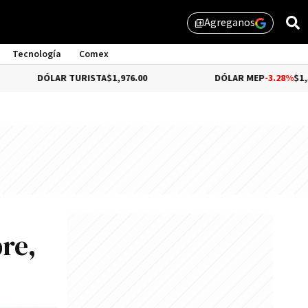
Agreganos
library_add
Tecnología
Comex
LAR TURISTA
$1,976.00
DÓLAR MEP
-3.28%
$1,529.31
re,