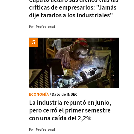
críticas de empresarios: "Jamás
dije tarados a los industriales"
Por
iProfesional
ECONOMÍA
/ Dato de INDEC
La industria repuntó en junio,
pero cerró el primer semestre
con una caída del 2,2%
Por
iProfesional