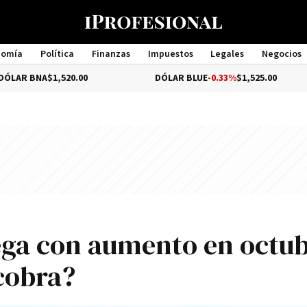
nomía
Política
Finanzas
Impuestos
Legales
Negocios
Management
1,520.00
DÓLAR BLUE
-0.33%
$1,525.00
DÓ
lega con aumento en octub
cobra?