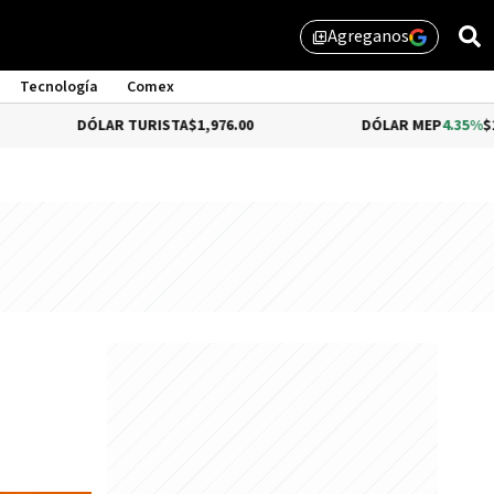
Agreganos
library_add
Tecnología
Comex
ÓLAR TURISTA
$1,976.00
DÓLAR MEP
4.35%
$1,579.46