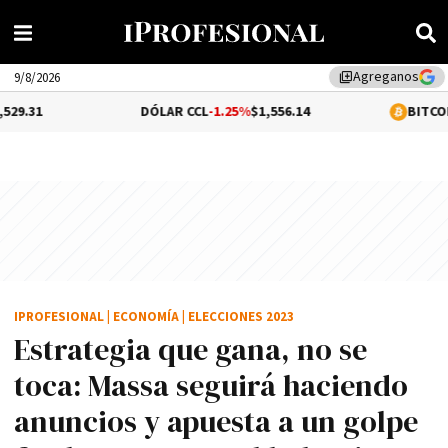
Agreganos
library_add
9/8/2026
DÓLAR CCL
-1.25%
$1,556.14
BITCOIN
-0.05%
$64,9
IPROFESIONAL
|
ECONOMÍA
|
ELECCIONES 2023
Estrategia que gana, no se
toca: Massa seguirá haciendo
anuncios y apuesta a un golpe