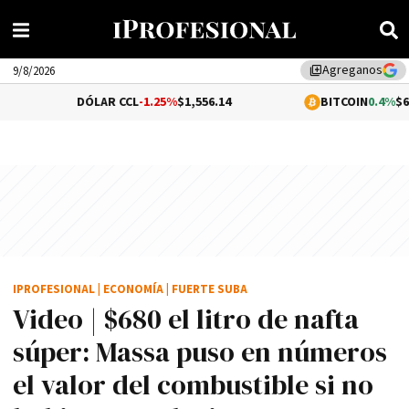
Agreganos
library_add
9/8/2026
DÓLAR CCL
-1.25%
$1,556.14
BITCOIN
0.4%
$65,039.06
IPROFESIONAL
|
ECONOMÍA
|
FUERTE SUBA
Video | $680 el litro de nafta
súper: Massa puso en números
el valor del combustible si no