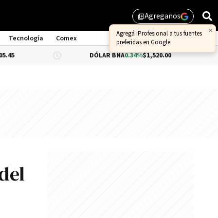
Agreganos
library_add
×
Agregá iProfesional a tus fuentes
Tecnología
Comex
preferidas en Google
DÓLAR BNA
0.34%
$1,520.00
DÓLAR BL
del