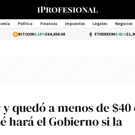
nomía
Política
Finanzas
Impuestos
Legales
Negocios
Management
ITCOIN
0.18%
$64,658.68
ETHEREUM
0.41%
$1,905.45
ir y quedó a menos de $40 
é hará el Gobierno si la