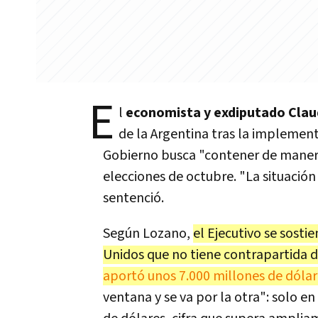
E
l
economista y exdiputado Cla
de la Argentina tras la implemen
Gobierno busca "contener de manera f
elecciones de octubre. "La situación 
sentenció.
Según Lozano,
el Ejecutivo se sosti
Unidos que no tiene contrapartida d
aportó unos 7.000 millones de dólar
ventana y se va por la otra": solo en