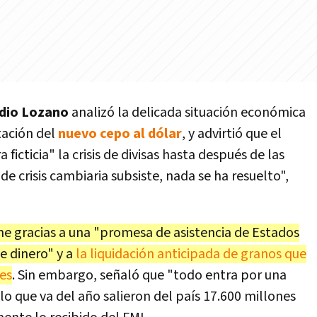
udio Lozano
analizó la delicada situación económica
tación del
nuevo cepo al dólar
, y advirtió que el
icticia" la crisis de divisas hasta después de las
de crisis cambiaria subsiste, nada se ha resuelto",
ene gracias a una "promesa de asistencia de Estados
e dinero" y a
la liquidación anticipada de granos que
es
. Sin embargo, señaló que "todo entra por una
 lo que va del año salieron del país 17.600 millones