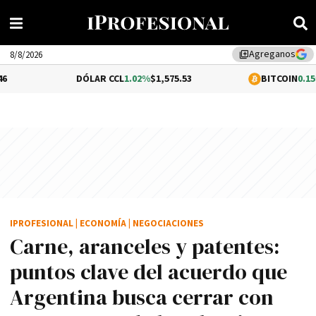
Agreganos
library_add
8/8/2026
DÓLAR CCL
1.02%
$1,575.53
BITCOIN
0.15%
$64,367.77
IPROFESIONAL
|
ECONOMÍA
|
NEGOCIACIONES
Carne, aranceles y patentes:
puntos clave del acuerdo que
Argentina busca cerrar con