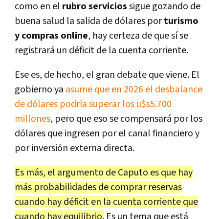
como en el
rubro servicios
sigue gozando de
buena salud la salida de dólares por
turismo
y compras online
, hay certeza de que sí se
registrará un déficit de la cuenta corriente.
Ese es, de hecho, el gran debate que viene. El
gobierno ya
asume que en 2026 el desbalance
de dólares podría superar los u$s5.700
millones
, pero que eso se compensará por los
dólares que ingresen por el canal financiero y
por inversión externa directa.
Es más, el argumento de Caputo es que hay
más probabilidades de comprar reservas
cuando hay déficit en la cuenta corriente que
cuando hay equilibrio.
Es un tema que está