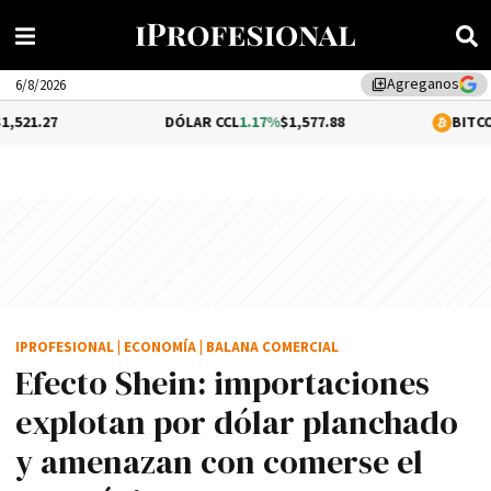
Agreganos
library_add
6/8/2026
DÓLAR CCL
1.17%
$1,577.88
BITCOIN
0.05%
$64
IPROFESIONAL
|
ECONOMÍA
|
BALANA COMERCIAL
Efecto Shein: importaciones
explotan por dólar planchado
y amenazan con comerse el