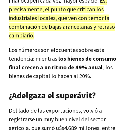
final ocupen cada vez mayor espacio.
Es,
precisamente, el punto que critican los
industriales locales, que ven con temor la
combinación de bajas arancelarias y retraso
cambiario.
Los números son elocuentes sobre esta
tendencia: mientras
los bienes de consumo
final crecen a un ritmo de 49% anual
, los
bienes de capital lo hacen al 20%.
¿Adelgaza el superávit?
Del lado de las exportaciones, volvió a
registrarse un muy buen nivel del sector
agrícola, que sumó u$s4.689 millones, entre