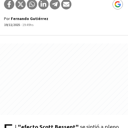
Por
Fernando Gutiérrez
19/11/2025
- 19:49hs
l
"efecto Scott Bessent"
se sintió a pleno