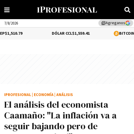
Agreganos
library_add
7/8/2026
DÓLAR CCL
$1,559.41
BITCOIN
-0.02%
$64,5
IPROFESIONAL
|
ECONOMÍA
|
ANÁLISIS
El análisis del economista
Caamaño: "La inflación va a
seguir bajando pero de