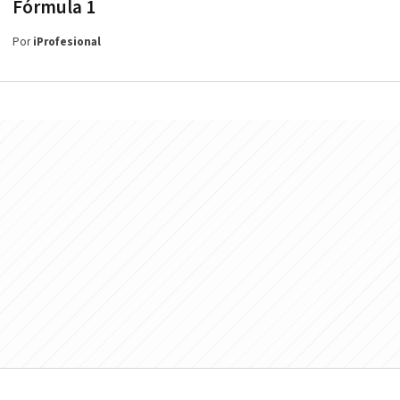
Fórmula 1
Por
iProfesional