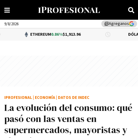
Agreganos
library_add
9/8/2026
ETHEREUM
0.86%
$1,913.96
DÓLAR BNA
0.34%
$
IPROFESIONAL
|
ECONOMÍA
|
DATOS DE INDEC
La evolución del consumo: qué
pasó con las ventas en
supermercados, mayoristas y