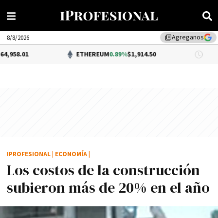
Agreganos
library_add
8/8/2026
ETHEREUM
0.89%
$1,914.50
DÓLAR 
IPROFESIONAL
|
ECONOMÍA
|
Los costos de la construcción
subieron más de 20% en el año