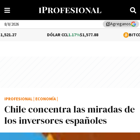
Agreganos
library_add
8/8/2026
DÓLAR CCL
1.17%
$1,577.88
BITCOIN
0.05%
$64
IPROFESIONAL
|
ECONOMÍA
|
Chile concentra las miradas de
los inversores españoles