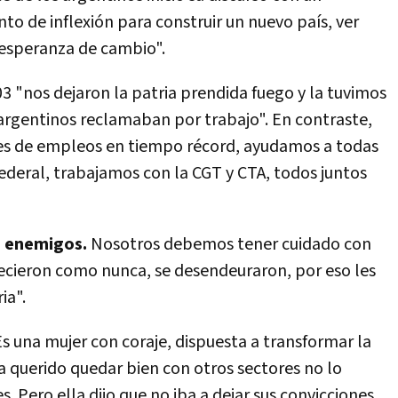
o de inflexión para construir un nuevo paí­s, ver
 esperanza de cambio".
03 "nos dejaron la patria prendida fuego y la tuvimos
argentinos reclamaban por trabajo". En contraste,
s de empleos en tiempo récord, ayudamos a todas
 federal, trabajamos con la CGT y CTA, todos juntos
s enemigos.
Nosotros debemos tener cuidado con
ecieron como nunca, se desendeuraron, por eso les
ia".
 "Es una mujer con coraje, dispuesta a transformar la
ra querido quedar bien con otros sectores no lo
. Pero ella dijo que no iba a dejar sus convicciones