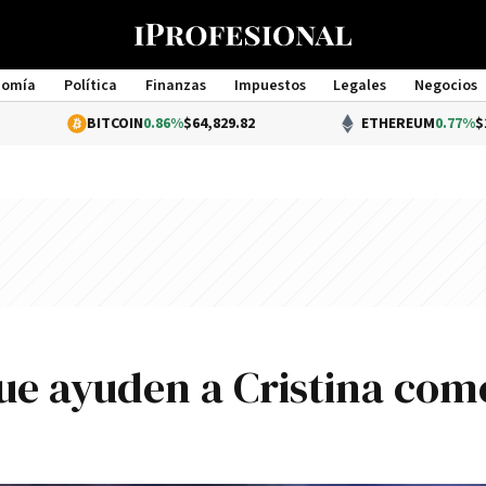
nomía
Política
Finanzas
Impuestos
Legales
Negocios
Management
BITCOIN
0.86%
$64,829.82
ETHEREUM
0.77%
$1,914.29
que ayuden a Cristina com