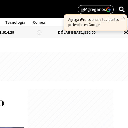
Agreganos
library_add
Tecnología
Comex
DÓLAR BNA
$1,520.00
DÓLAR BLUE
-0
o