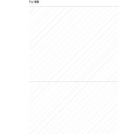
Por
NB