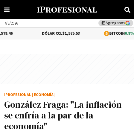
Agreganos
library_add
7/8/2026
DÓLAR CCL
$1,575.53
BITCOIN
0.8%
$64,786.
IPROFESIONAL
|
ECONOMÍA
|
González Fraga: "La inflación
se enfrí­a a la par de la
economí­a"