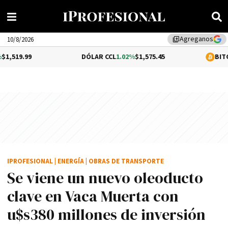
Agreganos
library_add
10/8/2026
DÓLAR CCL
1.02%
$1,575.45
BITCOIN
0.2%
$6
IPROFESIONAL
|
ENERGÍA
|
OBRAS DE TRANSPORTE
Se viene un nuevo oleoducto
clave en Vaca Muerta con
u$s380 millones de inversión