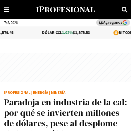
Agreganos
library_add
7/8/2026
DÓLAR CCL
1.02%
$1,575.53
BITCOIN
-0.31%
$64,
IPROFESIONAL
|
ENERGÍA
|
MINERÍA
Paradoja en industria de la cal:
por qué se invierten millones
de dólares, pese al desplome