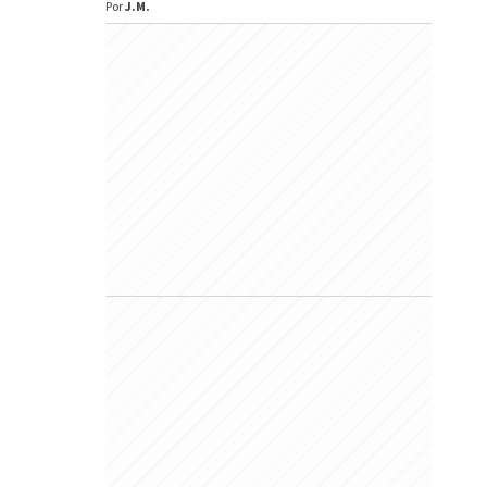
Por
J.M.