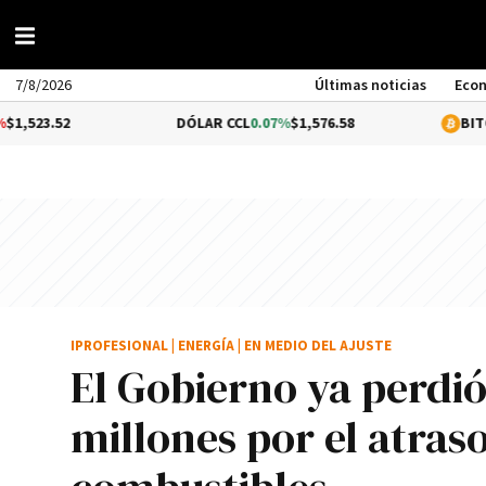
7/8/2026
Últimas noticias
Eco
2
DÓLAR CCL
0.07%
$1,576.58
BITCOIN
1.48
IPROFESIONAL
|
ENERGÍA
|
EN MEDIO DEL AJUSTE
El Gobierno ya perdi
millones por el atras