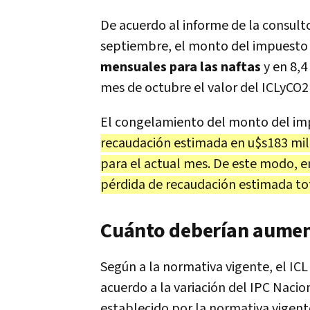
De acuerdo al informe de la consult
septiembre, el monto del impuesto
mensuales para las naftas
y en 8,4
mes de octubre el valor del ICLyCO
El congelamiento del monto del i
recaudación estimada en u$s183 mil
para el actual mes. De este modo, e
pérdida de recaudación estimada tot
Cuánto deberían aumen
Según a la normativa vigente, el IC
acuerdo a la variación del IPC Nacio
establecido por la normativa vigent