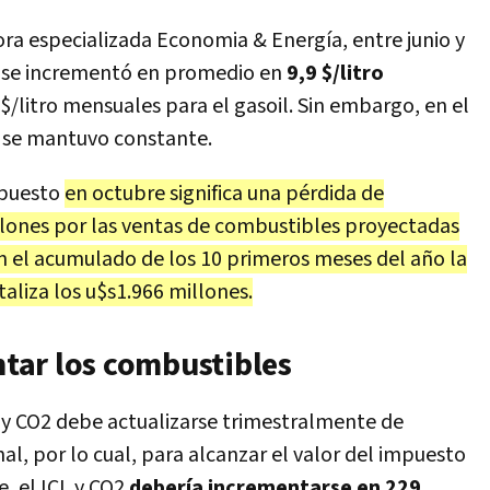
ora especializada Economia & Energía, entre junio y
 se incrementó en promedio en
9,9 $/litro
 $/litro mensuales para el gasoil. Sin embargo, en el
2 se mantuvo constante.
mpuesto
en octubre significa una pérdida de
lones por las ventas de combustibles proyectadas
n el acumulado de los 10 primeros meses del año la
aliza los u$s1.966 millones.
tar los combustibles
L y CO2 debe actualizarse trimestralmente de
nal, por lo cual, para alcanzar el valor del impuesto
e, el ICL y CO2
debería incrementarse en 229