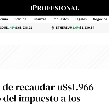
nomía
Política
Finanzas
Impuestos
Legales
Negocios
Management
%
$65,238.01
ETHEREUM
1.6%
$1,930.54
ó de recaudar u$s1.966
o del impuesto a los