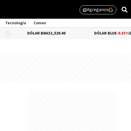
Agreganos
library_add
Tecnología
Comex
DÓLAR BNA
$1,520.00
DÓLAR BLUE
-0.33%
$1,525.00