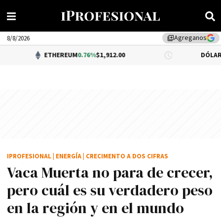
Agreganos
library_add
8/8/2026
ETHEREUM
0.76%
$1,912.00
DÓLAR BNA
0.34%
$
IPROFESIONAL
|
ENERGÍA
|
CRECIMENTO A DOS CIFRAS
Vaca Muerta no para de crecer,
pero cuál es su verdadero peso
en la región y en el mundo