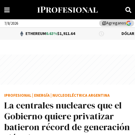
Agreganos
library_add
7/8/2026
ETHEREUM
0.63%
$1,911.64
DÓLAR BNA
$1,520.
IPROFESIONAL
|
ENERGÍA
|
NUCLEOELÉCTRICA ARGENTINA
La centrales nucleares que el
Gobierno quiere privatizar
batieron récord de generación